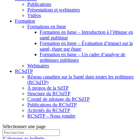
Publications
Présentations et webinaires
Vidéos
Formation
Formations en ligne
Formation en ligne – Introduction à l’éthique en
santé publique
Formation en ligne – Évaluation d’impact sur la
santé, étape par étape
Formation en ligne – Un cadre d’analyse de
politiques publiques
Webinaires
RCSdTP
Réseau canadien sur la Santé dans toutes les politiques
(RCSdTP)
À propos de la SdTP
Structure du RCSdTP
Comité de pilotage du RCSdTP
Publications du RCSdTP
Activités du RCSdTP
RCSdTP – Nous joindre
Sélectionner une page
S’abonner au bulletin