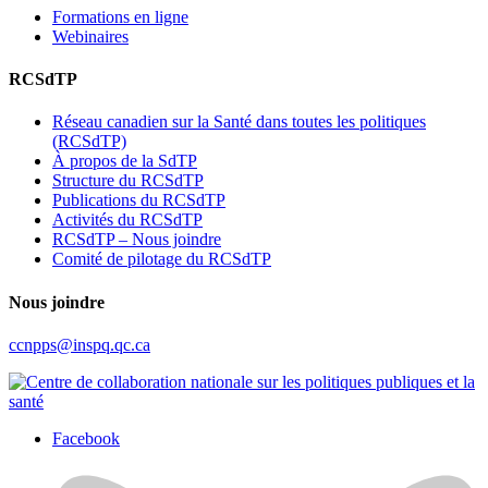
Formations en ligne
Webinaires
RCSdTP
Réseau canadien sur la Santé dans toutes les politiques
(RCSdTP)
À propos de la SdTP
Structure du RCSdTP
Publications du RCSdTP
Activités du RCSdTP
RCSdTP – Nous joindre
Comité de pilotage du RCSdTP
Nous joindre
ccnpps@inspq.qc.ca
Facebook