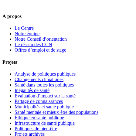
À propos
Le Centre
Notre équipe
Notre Conseil d’orientation
Le réseau des CCN
Offres d’emploi et de stage
Projets
Analyse de politiques publiques
Changements climatiques
Santé dans toutes les politiques
Inégalités de santé
Évaluation d’impact sur la santé
Partage de connaissances
Municipalités et santé publique
Santé mentale et mieux-être des populations
Éthique en santé publique
Infrastructure de santé publique
Politiques de bien-être
Projets archivés