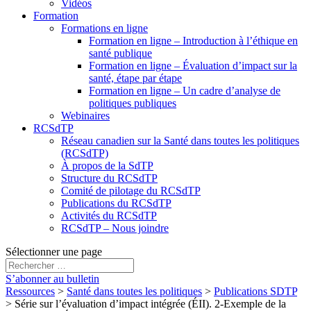
Vidéos
Formation
Formations en ligne
Formation en ligne – Introduction à l’éthique en
santé publique
Formation en ligne – Évaluation d’impact sur la
santé, étape par étape
Formation en ligne – Un cadre d’analyse de
politiques publiques
Webinaires
RCSdTP
Réseau canadien sur la Santé dans toutes les politiques
(RCSdTP)
À propos de la SdTP
Structure du RCSdTP
Comité de pilotage du RCSdTP
Publications du RCSdTP
Activités du RCSdTP
RCSdTP – Nous joindre
Sélectionner une page
S’abonner au bulletin
Ressources
>
Santé dans toutes les politiques
>
Publications SDTP
>
Série sur l’évaluation d’impact intégrée (ÉII). 2-Exemple de la