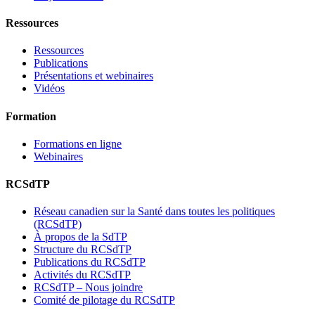
Ressources
Ressources
Publications
Présentations et webinaires
Vidéos
Formation
Formations en ligne
Webinaires
RCSdTP
Réseau canadien sur la Santé dans toutes les politiques
(RCSdTP)
À propos de la SdTP
Structure du RCSdTP
Publications du RCSdTP
Activités du RCSdTP
RCSdTP – Nous joindre
Comité de pilotage du RCSdTP