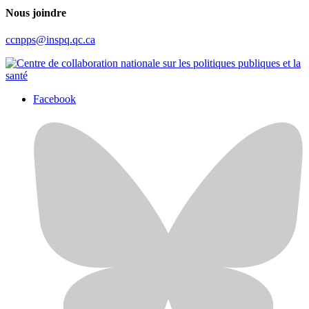
Nous joindre
ccnpps@inspq.qc.ca
Facebook