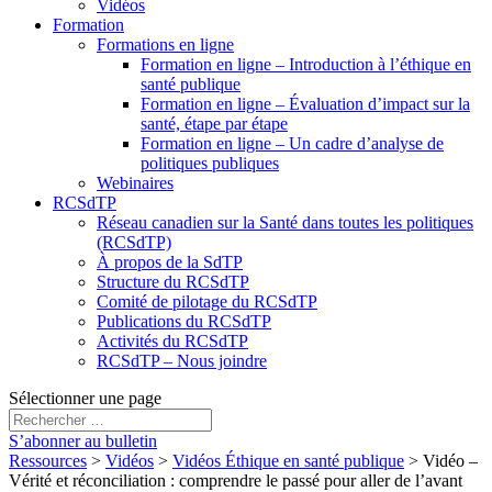
Vidéos
Formation
Formations en ligne
Formation en ligne – Introduction à l’éthique en
santé publique
Formation en ligne – Évaluation d’impact sur la
santé, étape par étape
Formation en ligne – Un cadre d’analyse de
politiques publiques
Webinaires
RCSdTP
Réseau canadien sur la Santé dans toutes les politiques
(RCSdTP)
À propos de la SdTP
Structure du RCSdTP
Comité de pilotage du RCSdTP
Publications du RCSdTP
Activités du RCSdTP
RCSdTP – Nous joindre
Sélectionner une page
S’abonner au bulletin
Ressources
>
Vidéos
>
Vidéos Éthique en santé publique
>
Vidéo –
Vérité et réconciliation : comprendre le passé pour aller de l’avant