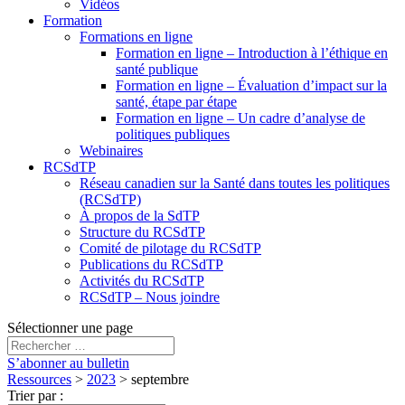
Vidéos
Formation
Formations en ligne
Formation en ligne – Introduction à l’éthique en
santé publique
Formation en ligne – Évaluation d’impact sur la
santé, étape par étape
Formation en ligne – Un cadre d’analyse de
politiques publiques
Webinaires
RCSdTP
Réseau canadien sur la Santé dans toutes les politiques
(RCSdTP)
À propos de la SdTP
Structure du RCSdTP
Comité de pilotage du RCSdTP
Publications du RCSdTP
Activités du RCSdTP
RCSdTP – Nous joindre
Sélectionner une page
S’abonner au bulletin
Ressources
>
2023
>
septembre
Trier par
: