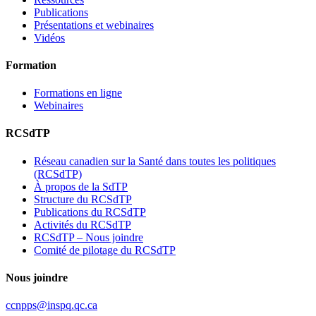
Publications
Présentations et webinaires
Vidéos
Formation
Formations en ligne
Webinaires
RCSdTP
Réseau canadien sur la Santé dans toutes les politiques
(RCSdTP)
À propos de la SdTP
Structure du RCSdTP
Publications du RCSdTP
Activités du RCSdTP
RCSdTP – Nous joindre
Comité de pilotage du RCSdTP
Nous joindre
ccnpps@inspq.qc.ca