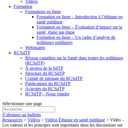
Vidéos
Formation
Formations en ligne
Formation en ligne – Introduction à l’éthique en
santé publique
Formation en ligne – Évaluation d’impact sur la
santé, étape par étape
Formation en ligne – Un cadre d’analyse de
politiques publiques
Webinaires
RCSdTP
Réseau canadien sur la Santé dans toutes les politiques
(RCSdTP)
À propos de la SdTP
Structure du RCSdTP
Comité de pilotage du RCSdTP
Publications du RCSdTP
Activités du RCSdTP
RCSdTP – Nous joindre
Sélectionner une page
S’abonner au bulletin
Ressources
>
Vidéos
>
Vidéos Éthique en santé publique
>
Vidéo –
Les valeurs et les principes sont importants dans les discussions sur