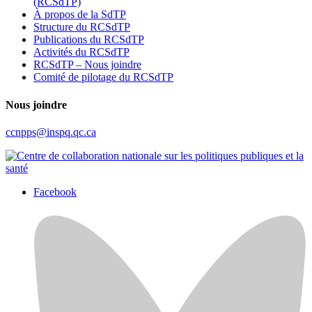
(RCSdTP)
À propos de la SdTP
Structure du RCSdTP
Publications du RCSdTP
Activités du RCSdTP
RCSdTP – Nous joindre
Comité de pilotage du RCSdTP
Nous joindre
ccnpps@inspq.qc.ca
Facebook