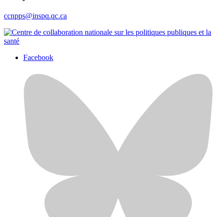
ccnpps@inspq.qc.ca
Facebook