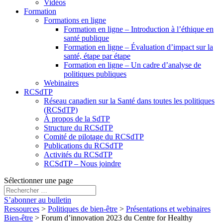
Vidéos
Formation
Formations en ligne
Formation en ligne – Introduction à l’éthique en
santé publique
Formation en ligne – Évaluation d’impact sur la
santé, étape par étape
Formation en ligne – Un cadre d’analyse de
politiques publiques
Webinaires
RCSdTP
Réseau canadien sur la Santé dans toutes les politiques
(RCSdTP)
À propos de la SdTP
Structure du RCSdTP
Comité de pilotage du RCSdTP
Publications du RCSdTP
Activités du RCSdTP
RCSdTP – Nous joindre
Sélectionner une page
S’abonner au bulletin
Ressources
>
Politiques de bien-être
>
Présentations et webinaires
Bien-être
>
Forum d’innovation 2023 du Centre for Healthy